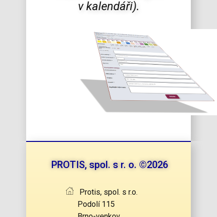
v kalendáři).
PROTIS, spol. s r. o. ©2026
Protis, spol. s r.o.
Podolí 115
Brno-venkov